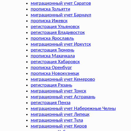
миграционный учет Саратов
прописка Тольятти
миграционный учет Барнаул
прописка Ижевск
регистрация Ульяновск
регистрация Владивосток
прописка Ярославль
миграционный учет Иркутск
регистрация Тюмень
прописка Махачкала
регистрация Хабаровск
прописка Оренбург
прописка Новокузнецк
миграционный учет Кемерово
регистрация Рязань
миграционный учет Томск
миграционный учет Астрахань
регистрация Пенза
миграционный учет Набережные Челны
миграционный учет Липецк
миграционный учет Тула
миграционный учет Киров