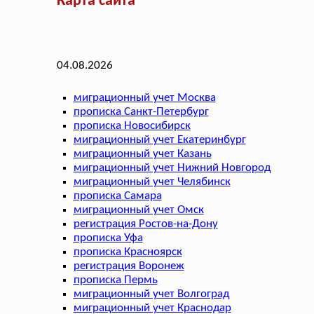
Карта сайта
04.08.2026
миграционный учет Москва
прописка Санкт-Петербург
прописка Новосибирск
миграционный учет Екатеринбург
миграционный учет Казань
миграционный учет Нижний Новгород
миграционный учет Челябинск
прописка Самара
миграционный учет Омск
регистрация Ростов-на-Дону
прописка Уфа
прописка Красноярск
регистрация Воронеж
прописка Пермь
миграционный учет Волгоград
миграционный учет Краснодар