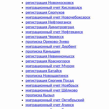
регистрация Новомосковск
миграционный учет Кисловодск
регистрация Серпухов
миграционный учет Новочебоксарск
регистрация Нефтеюганск
регистрация Димитровград
миграционный учет Нефтекамск
регистрация Черкесск
прописка Орехово-Зуево
миграционный учет Дербент
прописка Камышин
регистрация Невинномысск
регистрация Красногорск
миграционный учет Муром
регистрация Батайск
прописка Новошахтинск
регистрация Сергиев Посад
миграционный учет Ноябрьск
миграционный учет Щёлково
прописка Кызыл
миграционный учет Октябрьский
миграционный учет Ачинск