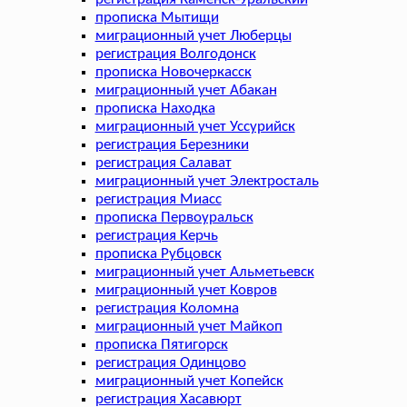
прописка Мытищи
миграционный учет Люберцы
регистрация Волгодонск
прописка Новочеркасск
миграционный учет Абакан
прописка Находка
миграционный учет Уссурийск
регистрация Березники
регистрация Салават
миграционный учет Электросталь
регистрация Миасс
прописка Первоуральск
регистрация Керчь
прописка Рубцовск
миграционный учет Альметьевск
миграционный учет Ковров
регистрация Коломна
миграционный учет Майкоп
прописка Пятигорск
регистрация Одинцово
миграционный учет Копейск
регистрация Хасавюрт