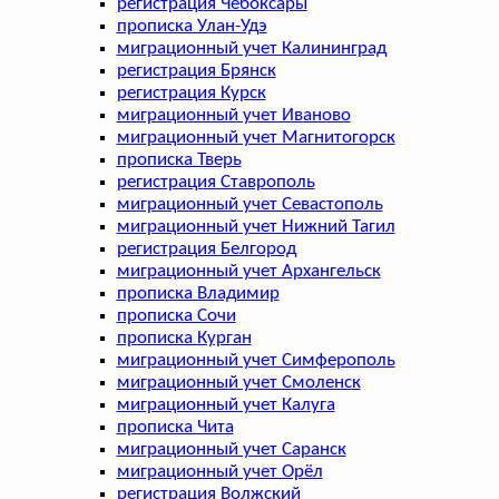
регистрация Чебоксары
прописка Улан-Удэ
миграционный учет Калининград
регистрация Брянск
регистрация Курск
миграционный учет Иваново
миграционный учет Магнитогорск
прописка Тверь
регистрация Ставрополь
миграционный учет Севастополь
миграционный учет Нижний Тагил
регистрация Белгород
миграционный учет Архангельск
прописка Владимир
прописка Сочи
прописка Курган
миграционный учет Симферополь
миграционный учет Смоленск
миграционный учет Калуга
прописка Чита
миграционный учет Саранск
миграционный учет Орёл
регистрация Волжский