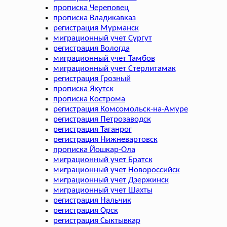
прописка Череповец
прописка Владикавказ
регистрация Мурманск
миграционный учет Сургут
регистрация Вологда
миграционный учет Тамбов
миграционный учет Стерлитамак
регистрация Грозный
прописка Якутск
прописка Кострома
регистрация Комсомольск-на-Амуре
регистрация Петрозаводск
регистрация Таганрог
регистрация Нижневартовск
прописка Йошкар-Ола
миграционный учет Братск
миграционный учет Новороссийск
миграционный учет Дзержинск
миграционный учет Шахты
регистрация Нальчик
регистрация Орск
регистрация Сыктывкар