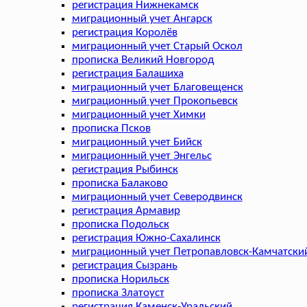
регистрация Нижнекамск
миграционный учет Ангарск
регистрация Королёв
миграционный учет Старый Оскол
прописка Великий Новгород
регистрация Балашиха
миграционный учет Благовещенск
миграционный учет Прокопьевск
миграционный учет Химки
прописка Псков
миграционный учет Бийск
миграционный учет Энгельс
регистрация Рыбинск
прописка Балаково
миграционный учет Северодвинск
регистрация Армавир
прописка Подольск
регистрация Южно-Сахалинск
миграционный учет Петропавловск-Камчатски
регистрация Сызрань
прописка Норильск
прописка Златоуст
регистрация Каменск-Уральский