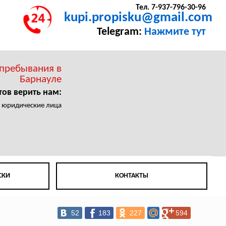
Тел. 7-937-796-30-96
kupi.propisku@gmail.com
Telegram:
Нажмите тут
 пребывания в
Барнауле
тов верить нам:
 юридические лица
СКИ
КОНТАКТЫ
52
183
227
594