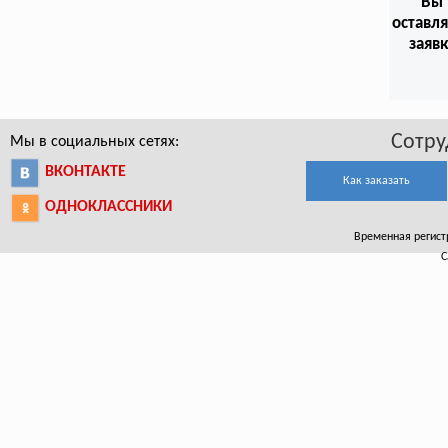
Вы
оставл
заяв
Сотру
Мы в социальных сетях:
ВКОНТАКТЕ
Как заказать
ОДНОКЛАССНИКИ
Временная регистр
С