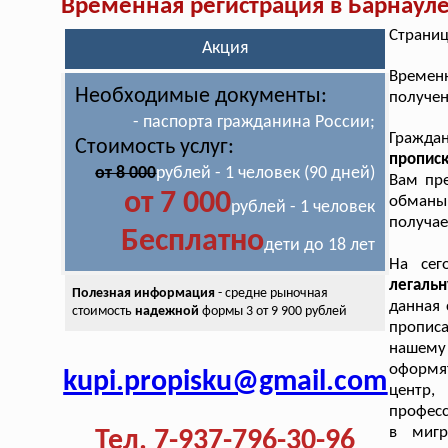
Временная регистрация в Барнаул
Страниц
Акция
Временн
Необходимые документы:
получен
- паспорта гражданина России;
Граждан
Стоимость услуг:
прописк
от 8 000
рублей - 1 человек (90 дней)
Вам пре
от 7 000
обманы
рублей - 1 человек
получае
Бесплатно
дети до 18 лет
На сег
легаль
Полезная информация
- средне рыночная
данная 
стоимость
надежной
формы 3 от 9 900 рублей
пропис
нашему
оформя
kupi.propisku@gmail.com
центр,
профес
в мигр
Тел. 7-937-796-30-96