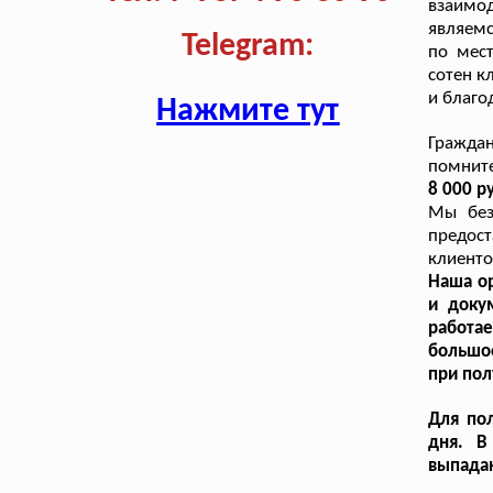
взаимод
являемс
Telegram:
по мес
сотен к
и благо
Нажмите тут
Гражда
помнит
8 000 р
Мы без
предост
клиенто
Наша ор
и доку
работае
большо
при пол
Для пол
дня. В
выпада